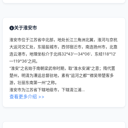
关于淮安市
淮安市位于江苏省中北部，地处长江三角洲北翼，淮河与京杭
大运河交汇处，东接盐城市，西邻宿迁市，南连扬州市，北靠
连云港市，地理坐标介于北纬32°43′—34°06′、东经118°12′
—119°36′之间。
“淮安”之名始于南朝梁武帝时期，取“淮水安澜”之意；隋代置
楚州，明清为漕运总督驻地，素有“运河之都”“襟吴带楚客多
游，壮丽东南第一州”之称。
淮安市为江苏省下辖地级市，下辖清江浦...
查看更多介绍 >>