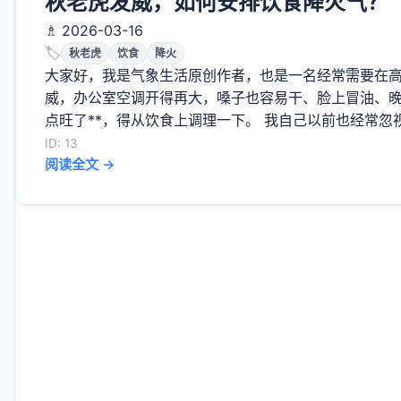
秋老虎发威，如何安排饮食降火气？
♗ 2026-03-16
🏷️
秋老虎
饮食
降火
大家好，我是气象生活原创作者，也是一名经常需要在
威，办公室空调开得再大，嗓子也容易干、脸上冒油、晚
点旺了**，得从饮食上调理一下。 我自己以前也经常忽视
ID: 13
阅读全文 →